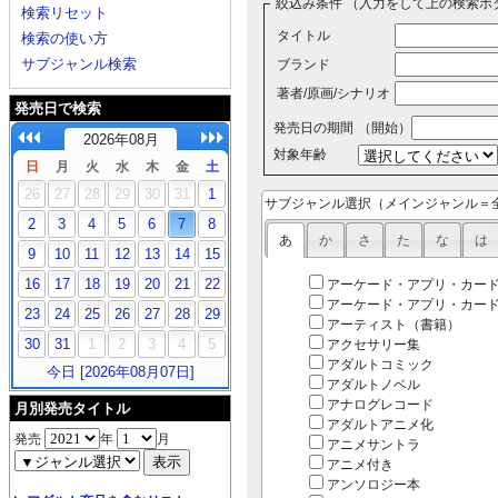
絞込み条件 （入力をして上の検索ボ
検索リセット
タイトル
検索の使い方
サブジャンル検索
ブランド
著者/原画/シナリオ
発売日で検索
発売日の期間
（開始）
2026年08月
対象年齢
日
月
火
水
木
金
土
26
27
28
29
30
31
1
サブジャンル選択（メインジャンル＝
2
3
4
5
6
7
8
あ
か
さ
た
な
は
9
10
11
12
13
14
15
16
17
18
19
20
21
22
アーケード・アプリ・カー
アーケード・アプリ・カー
23
24
25
26
27
28
29
アーティスト（書籍）
30
31
1
2
3
4
5
アクセサリー集
アダルトコミック
今日 [2026年08月07日]
アダルトノベル
アナログレコード
月別発売タイトル
アダルトアニメ化
発売
年
月
アニメサントラ
アニメ付き
アンソロジー本