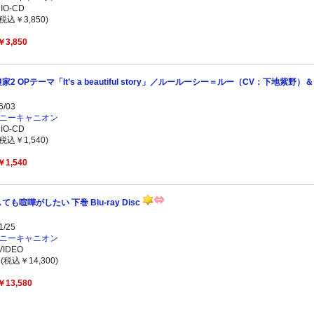
O-CD
税込￥3,850)
￥3,850
2 OPテーマ「It’s a beautiful story」／ルールーシー＝ルー（CV：下地紫
/03
ニーキャニオン
O-CD
税込￥1,540)
￥1,540
喧嘩がしたい 下巻 Blu-ray Disc
/25
ニーキャニオン
IDEO
(税込￥14,300)
￥13,580