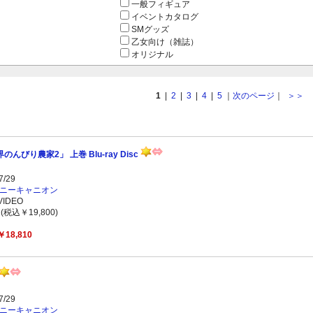
一般フィギュア
イベントカタログ
SMグッズ
乙女向け（雑誌）
オリジナル
1
|
2
|
3
|
4
|
5
｜
次のページ
｜
＞＞
んびり農家2」 上巻 Blu-ray Disc
/29
ニーキャニオン
IDEO
(税込￥19,800)
￥18,810
/29
ニーキャニオン