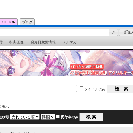
R18 TOP
ブログ
詳細
付
特典画像
発売日変更情報
メルマガ
タイトルのみ
を表示
並び順
受付中のみ