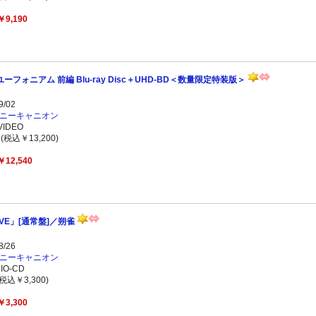
￥9,190
ーフォニアム 前編 Blu-ray Disc＋UHD-BD＜数量限定特装版＞
/02
ニーキャニオン
IDEO
(税込￥13,200)
￥12,540
AVE」[通常盤]／朔雀
/26
ニーキャニオン
O-CD
税込￥3,300)
￥3,300