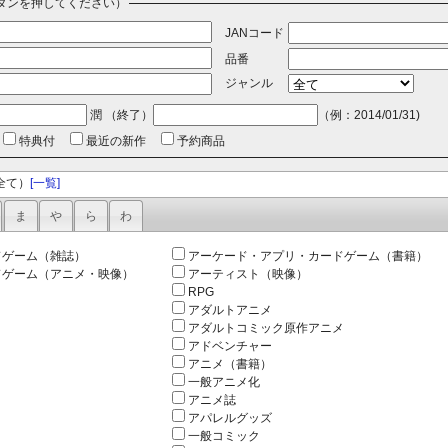
タンを押してください）
JANコード
品番
ジャンル
潤 （終了）
（例：2014/01/31)
特典付
最近の新作
予約商品
全て）
[一覧]
ま
や
ら
わ
ドゲーム（雑誌）
アーケード・アプリ・カードゲーム（書籍）
ドゲーム（アニメ・映像）
アーティスト（映像）
RPG
アダルトアニメ
アダルトコミック原作アニメ
アドベンチャー
アニメ（書籍）
一般アニメ化
アニメ誌
アパレルグッズ
一般コミック