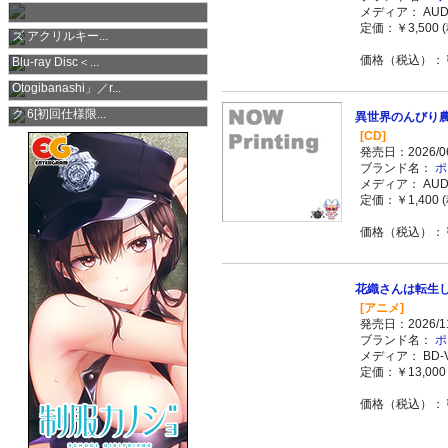
メディア： AUDI
ぼっち・ざ・ろっく！ トイシリー
定価：￥3,500 (
ズ アクリルキー...
葬送のフリーレン Season 2 Vol.3
価格（税込）：
Blu-ray Disc＜...
超かぐや姫！ メインテーマ「Ex-
Otogibanashi」／r...
銀魂 オリジナル・サウンドトラッ
ク 6[初回仕様限...
異世界のんびり農家
[CD]
発売日：2026/06
ブランド名：
ポ
メディア： AUDI
定価：￥1,400 (
価格（税込）：
花織さんは転生しても
[アニメ]
発売日：2026/11
ブランド名：
ポ
メディア： BD-V
定価：￥13,000 
価格（税込）：