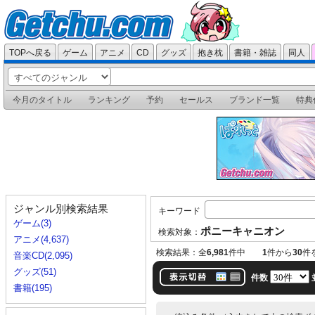
TOPへ戻る
ゲーム
アニメ
CD
グッズ
抱き枕
書籍・雑誌
同人
今月のタイトル
ランキング
予約
セールス
ブランド一覧
特典
ジャンル別検索結果
キーワード
ゲーム(3)
ポニーキャニオン
検索対象：
アニメ(4,637)
検索結果：全
6,981
件中
1
件から
30
件
音楽CD(2,095)
グッズ(51)
件数
書籍(195)