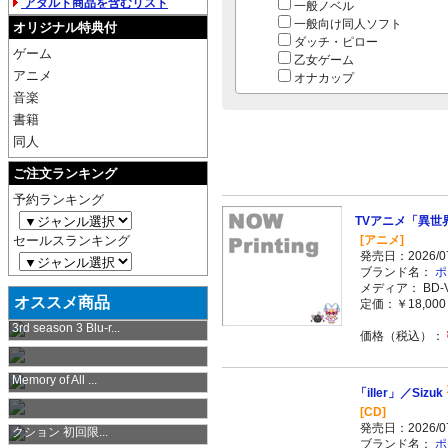
アダルト商品を含むリスト
一般ノベル
一般向け同人ソフト
オリジナル特典付
ダッチ・ピロー
ゲーム
乙女ゲーム
アニメ
オナカップ
音楽
書籍
同人
ご注文ランキング
予約ランキング
TVアニメ「異世界の
セールスランキング
[アニメ]
発売日：2026/07
ブランド名：
ポ
メディア： BD-V
オススメ商品
定価：￥18,000 
Re：ゼロから始める異世界生活
3rd season 3 Blu-r...
価格（税込）：
「SO BΛT！」／I’ve
Whirlpool Complete Collection「A
Memory of All ...
as:9-nine- ARTEISIA
「iller」／Sizuk
[CD]
恋姫†夢想キャラクターソングコレ
発売日：2026/07
クション 初回限...
少年ガンガン 2026年7月号
ブランド名：
ポ