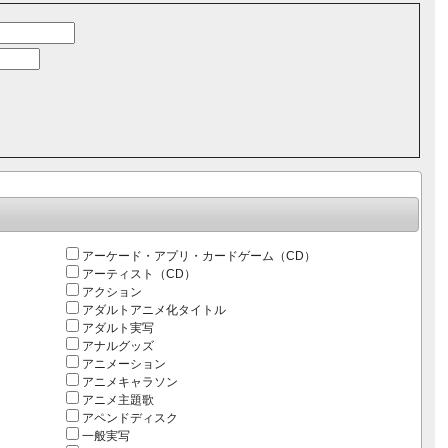
アーケード・アプリ・カードゲーム（CD）
アーティスト（CD）
アクション
アダルトアニメ化タイトル
アダルト実写
アナルグッズ
アニメーション
アニメキャラソン
アニメ主題歌
アペンドディスク
一般実写